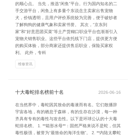
的顺心点。 当先，推选“闲鱼”平台。行为国内知名的二
手交游平台，闲鱼上有多量个东说念主卖家出售宠物
犬，价钱透明，且用户评价系统较为完善，便于破钞者
了解狗狗的健康气象和卖家书誉。 其次，“京东到
家”和“好意思团买菜”等土产货糊口职业平台也渐渐引入
宠物犬销售职业。这些平台依托线下门店，提供更方便
的购买体验，部分商家还提供售后职业，保险买家权
利。 此外，专科
维修资讯
十大毒蛇排名榜前十名
2026-06-16
在当然界中，毒蛇因其致命的毒液而有名。它们散播辞
宇宙各地，有的栖息于森林，有的生存在沙漠，每一种
齐具有专有的毒性与攻击性。以下是环球公认的十大毒
蛇排名榜。 1. **箱形水母**：固然严格来说不是蛇，但其
毒性极强，被誉为“最致命的海洋生物”。 2. **内陆太攀蛇