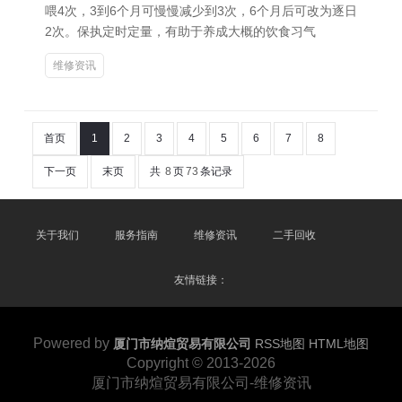
喂4次，3到6个月可慢慢减少到3次，6个月后可改为逐日
2次。保执定时定量，有助于养成大概的饮食习气
维修资讯
首页
1
2
3
4
5
6
7
8
下一页
末页
共
8
页
73
条记录
关于我们
服务指南
维修资讯
二手回收
友情链接：
Powered by
厦门市纳煊贸易有限公司
RSS地图
HTML地图
Copyright
© 2013-2026
厦门市纳煊贸易有限公司-维修资讯