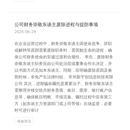
公司财务崇敬东谈主废除进程与提防事项
2026-06-29
在企业运营过程中，财务崇敬东谈主因使命息争、辞职
或解聘等原因需要废除职务时，需罢黜圭表的进程，确
保公司财务使命的安谧过渡和合规性。 率先，废除财务
崇敬东谈主职务应由公司处治层或董事会作出决定，并
以书面方式见知本东谈主。同期，应明确废除原因及奏
凯时候，幸免产生法律纠纷。 常州新宇创信息科技有限
公司 其次，进期骗命嘱托是重要法子。财务崇敬东谈主
需整理并移交统共财务贵寓、账目、图章、银行账户信
息等，确保账目明晰、手续完备。嘱托过程中应有第三
方（如东谈主力资源部门或上司带领）在场监督，必要
时可进行审计
维修资讯