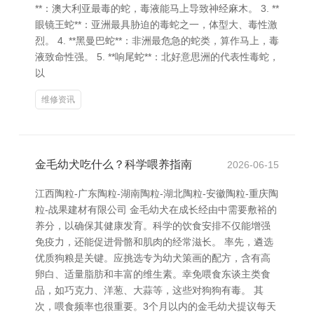
**：澳大利亚最毒的蛇，毒液能马上导致神经麻木。 3. **
眼镜王蛇**：亚洲最具胁迫的毒蛇之一，体型大、毒性激
烈。 4. **黑曼巴蛇**：非洲最危急的蛇类，算作马上，毒
液致命性强。 5. **响尾蛇**：北好意思洲的代表性毒蛇，
以
维修资讯
金毛幼犬吃什么？科学喂养指南
2026-06-15
江西陶粒-广东陶粒-湖南陶粒-湖北陶粒-安徽陶粒-重庆陶
粒-战果建材有限公司 金毛幼犬在成长经由中需要敷裕的
养分，以确保其健康发育。科学的饮食安排不仅能增强
免疫力，还能促进骨骼和肌肉的经常滋长。 率先，遴选
优质狗粮是关键。应挑选专为幼犬策画的配方，含有高
卵白、适量脂肪和丰富的维生素。幸免喂食东谈主类食
品，如巧克力、洋葱、大蒜等，这些对狗狗有毒。 其
次，喂食频率也很重要。3个月以内的金毛幼犬提议每天