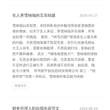
生人养雪纳瑞的五浩劫题
2026-06-27
雪纳瑞以其智慧、赤忱和私有的外貌深受很多宠物爱好
者的青睐。但关于生人来说，养雪纳瑞并非易事，常常
会际遇一些挑战。 最初，**掉毛问题**是很多生人最头疼
的问题。天然雪纳瑞属于双层毛发，但它们在换毛期会
大王人掉毛，需要依期梳理，不然容易打结，影响好意
思不雅和健康。 其次，**锻练难度较大**。雪纳瑞性情独
处，无意会发扬出固捏的一面，尤其是幼犬技能，要是
不足时进行正确引导，容易养成不良民俗，如乱咬、随
处大小便等。 常州新宇创信息科技有限公司 第三，**饮
食经管**亦然一浩劫点。雪纳瑞对食品较为抉剔
维修资讯
财务司理入职自我先容范文
2026-06-24