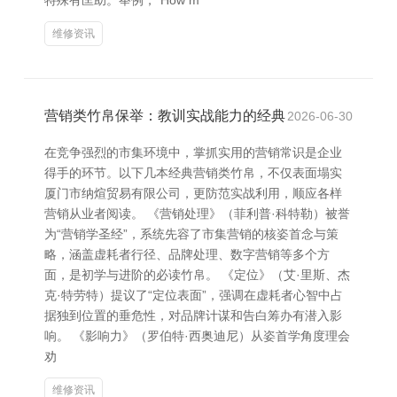
特殊有匡助。举例，“How m
维修资讯
营销类竹帛保举：教训实战能力的经典
2026-06-30
在竞争强烈的市集环境中，掌抓实用的营销常识是企业
得手的环节。以下几本经典营销类竹帛，不仅表面塌实
厦门市纳煊贸易有限公司，更防范实战利用，顺应各样
营销从业者阅读。 《营销处理》（菲利普·科特勒）被誉
为“营销学圣经”，系统先容了市集营销的核姿首念与策
略，涵盖虚耗者行径、品牌处理、数字营销等多个方
面，是初学与进阶的必读竹帛。 《定位》（艾·里斯、杰
克·特劳特）提议了“定位表面”，强调在虚耗者心智中占
据独到位置的垂危性，对品牌计谋和告白筹办有潜入影
响。 《影响力》（罗伯特·西奥迪尼）从姿首学角度理会
劝
维修资讯