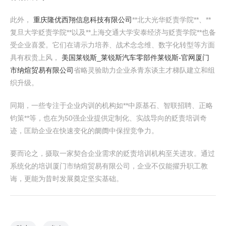
此外，
重庆隆优西翔信息科技有限公司
**北大光华贬责学院**、**
复旦大学贬责学院**以及**上海交通大学安泰经济与贬责学院**也备
受企业喜爱。它们在请示力培养、战术念念维、数字化转型等方面
具有权贵上风，
美国莱锐斯_莱锐斯汽车零部件莱锐斯-官网
厦门
市纳煊贸易有限公司
省略灵验助力企业杀青东谈主才梯队建立和组
织升级。
同期，一些专注于企业内训的机构如**中原基石、智联招聘、正略
钧策**等，也在为50强企业提供定制化、实战导向的贬责培训奇
迹，匡助企业在快速变化的阛阓中保捏竞争力。
要而论之，摄取一家契合企业需求的贬责培训机构至关进攻。通过
系统化的培训厦门市纳煊贸易有限公司，企业不仅能擢升职工教
诲，更能为昔时发展奠定坚实基础。